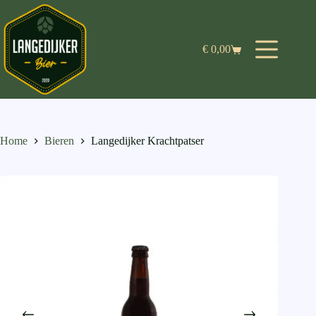
Ga
naar
de
inhoud
€
0,00
Winkelwagen
Home
Bieren
Langedijker Krachtpatser