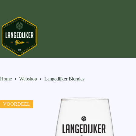
Ga
naar
de
inhoud
Home
Webshop
Langedijker Bierglas
VOORDEEL